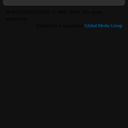
НЕФТЕГАЗХОЛДИНГ © 2000 -
2026г. Все права
защищены.
Смазка для
Разработка и поддержка
Global Media Group
низкотемпературных
Зимняя смазка №7030
условий D-1014