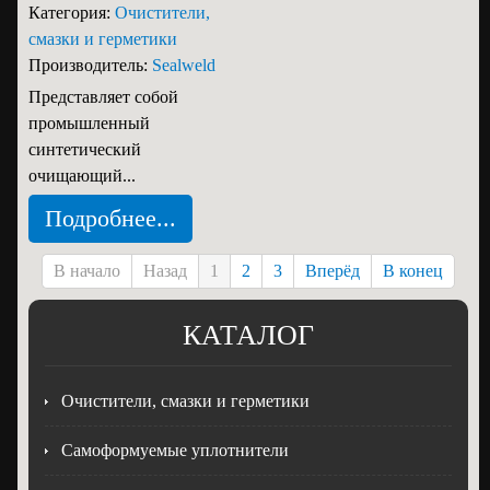
Категория:
Очистители,
смазки и герметики
Производитель:
Sealweld
Представляет собой
промышленный
синтетический
очищающий...
Подробнее...
В начало
Назад
1
2
3
Вперёд
В конец
КАТАЛОГ
Очистители, смазки и герметики
Самоформуемые уплотнители