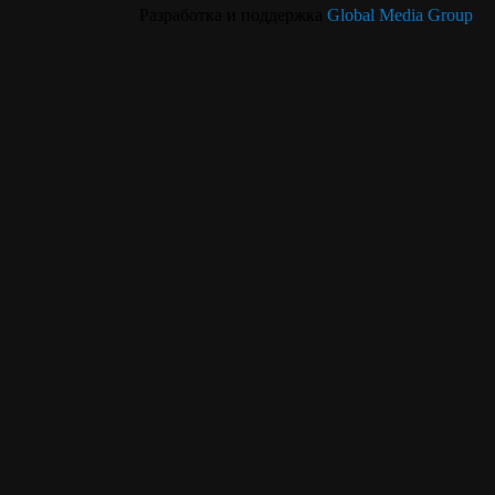
Смазка для
Разработка и поддержка
Global Media Group
низкотемпературных
Зимняя смазка №7030
условий D-1014