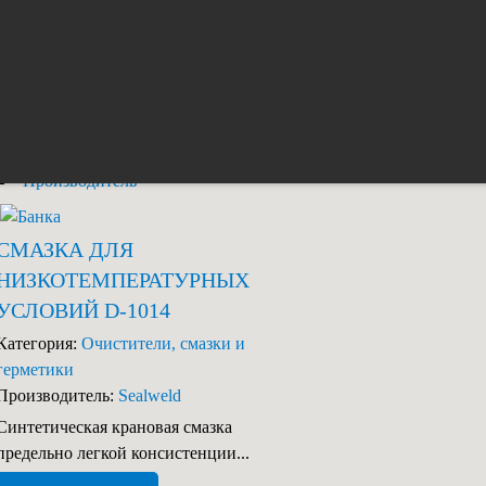
оссе, дом 62
Порядок показа
Наименование
Категория
Производитель
СМАЗКА ДЛЯ
НИЗКОТЕМПЕРАТУРНЫХ
УСЛОВИЙ D-1014
Категория:
Очистители, смазки и
герметики
Производитель:
Sealweld
Синтетическая крановая смазка
предельно легкой консистенции...